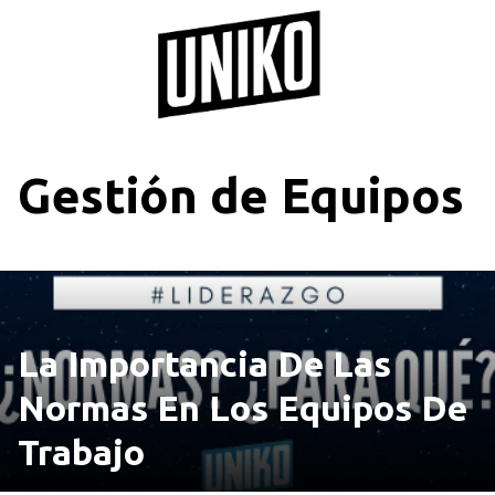
Saltar
al
contenido
Gestión de Equipos
La Importancia De Las
Normas En Los Equipos De
Trabajo